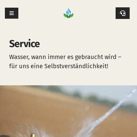
Skip
to
Toggle
content
Navigation
Über uns
Service
Service
Wasser, wann immer es gebraucht wird –
für uns eine Selbstverständlichkeit!
Beregnungsnetz
Planauskunft
Karriere
Galerie