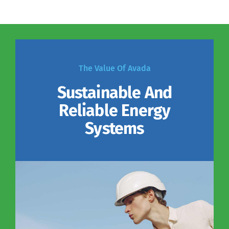
The Value Of Avada
Sustainable And
Reliable Energy
Systems